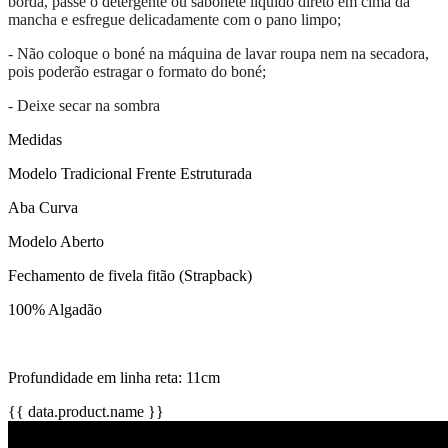
borda, passe o detergente ou sabonete líquido direto em cima da
mancha e esfregue delicadamente com o pano limpo;
- Não coloque o boné na máquina de lavar roupa nem na secadora,
pois poderão estragar o formato do boné;
- Deixe secar na sombra
Medidas
Modelo Tradicional Frente Estruturada
Aba Curva
Modelo Aberto
Fechamento de fivela fitão (Strapback)
100% Algadão
Profundidade em linha reta: 11cm
{{ data.product.name }}