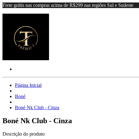
Frete grátis nas compras acima de R$299 nas regiões Sul e Sudeste
Página Inicial
Boné
Boné Nk Club - Cinza
Boné Nk Club - Cinza
Descrição do produto