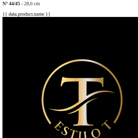
Nº 44/45
- 28,6 cm
{{ data.product.name }}